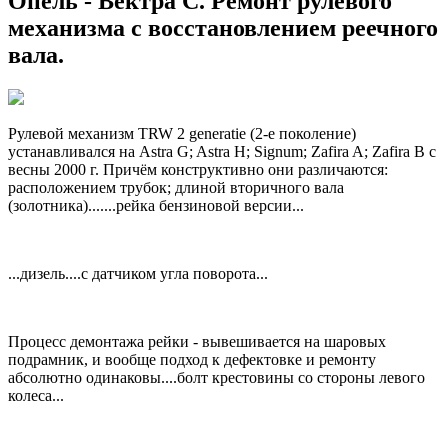
Опель - Вектра С. Ремонт рулевого
механизма с восстановлением реечного
вала.
Рулевой механизм TRW 2 generatie (2-е поколение)
устанавливался на Astra G; Astra H; Signum; Zafira A; Zafira B с
весны 2000 г. Причём конструктивно они различаются:
расположением трубок; длиной вторичного вала
(золотника).......рейка бензиновой версии...
...дизель....с датчиком угла поворота...
Процесс демонтажа рейки - вывешивается на шаровых
подрамник, и вообще подход к дефектовке и ремонту
абсолютно одинаковы....болт крестовины со стороны левого
колеса...